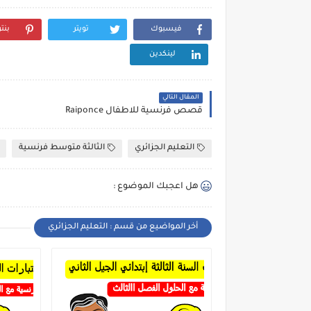
فيسبوك
تويتر
بنت
لينكدين
المقال التالي
قصص فرنسية للاطفال Raiponce
التعليم الجزائري
الثالثة متوسط فرنسية
هل اعجبك الموضوع :
أخر المواضيع من قسم : التعليم الجزائري