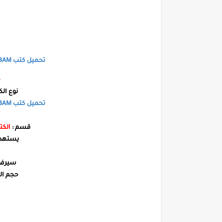
تحميل كتب Devoirs et Compositions Français 3AM
م
نوع الك
تحميل كتب
 3AM
قسم :
الكت
يستهدف
سيرفور الت
حجم ال