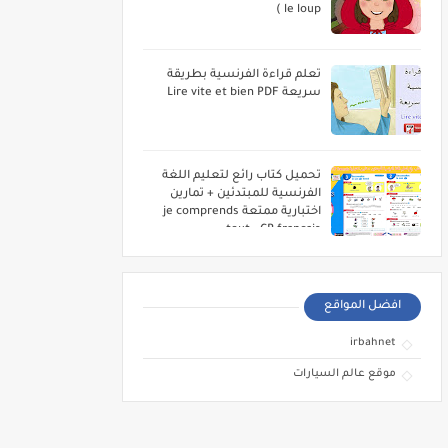
le loup )
تعلم قراءة الفرنسية بطريقة
سريعة Lire vite et bien PDF
تحميل كتاب رائع لتعليم اللغة
الفرنسية للمبتدئين + تمارين
اختبارية ممتعة je comprends
tout - CP français
افضل المواقع
irbahnet
موقع عالم السيارات