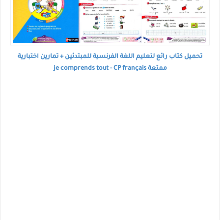
تحميل كتاب رائع لتعليم اللغة الفرنسية للمبتدئين + تمارين اختبارية
ممتعة je comprends tout - CP français