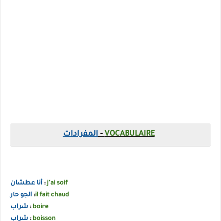
VOCABULAIRE
-
المفرادات
j'ai soif
:
أنا عطشان
il fait chaud
:
الجو حار
boire
:
شراب
boisson
:
شراب