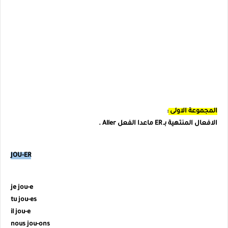
المجموعة الاولى
:
الافعال المنتهية بـ ER ماعدا الفعل Aller .
JOU-ER
je jou-e
tu
jou-es
il
jou-e
nous
jou-ons