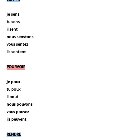
je sens
tu
sens
il
sent
nous
senstons
vous
sentez
ils
sentent
POURVOIR
je poux
tu
poux
il
pout
nous
pouvons
vous
pouvez
ils
peuvent
RENDRE