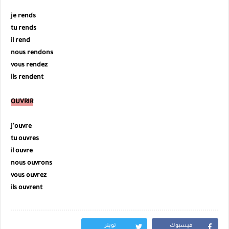
je rends
tu
rends
il
rend
nous
rend
ons
vous
rend
ez
ils
rend
ent
OUVRIR
j'ouvre
tu
ouvres
il
ouvre
nous
ouvr
ons
vous
ouvre
z
ils
ouvr
ent
فيسبوك
تويتر