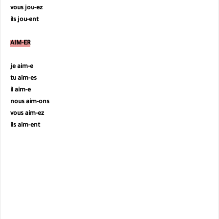
vous
jou-ez
ils
jou-ent
AIM-ER
je aim-e
tu
aim
-es
il
aim
-e
nous
aim
-ons
vous
aim
-ez
ils
aim
-ent