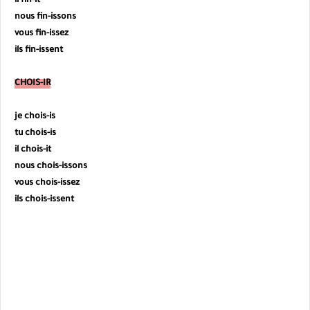
il
fin
-it
nous
fin
-
issons
vous
fin
-
issez
ils
fin
-
issent
CHOIS-IR
je chois-is
tu
chois
-is
il
chois
-it
nous
chois-issons
vous
chois
-issez
ils
chois
-
issent