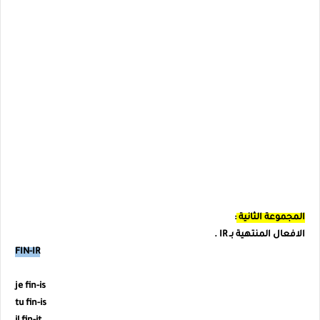
المجموعة الثانية
:
الافعال المنتهية بـ IR .
FIN-IR
je fin-is
tu
fin
-is